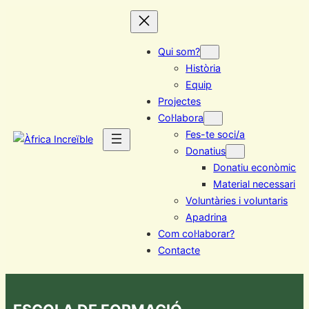
Vés
al
contingut
Qui som?
Història
Equip
Projectes
Col·labora
Fes-te soci/a
Donatius
Donatiu econòmic
Material necessari
Voluntàries i voluntaris
Apadrina
Com col·laborar?
Contacte